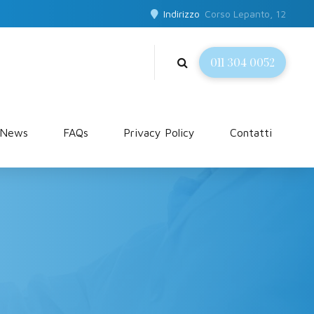
Indirizzo
Corso Lepanto, 12
011 304 0052
News
FAQs
Privacy Policy
Contatti