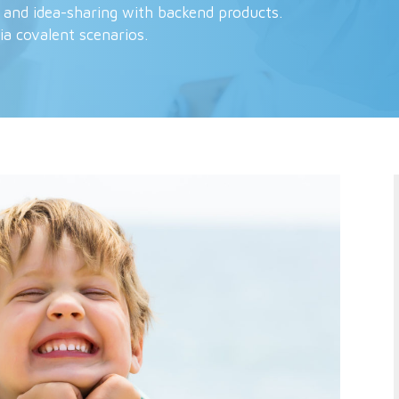
 and idea-sharing with backend products.
ia covalent scenarios.