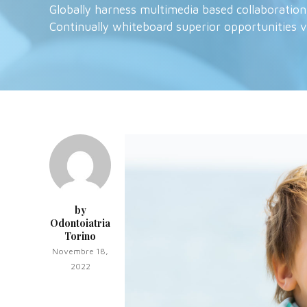
Globally harness multimedia based collaboration
Continually whiteboard superior opportunities v
by
Odontoiatria
Torino
Novembre 18,
2022