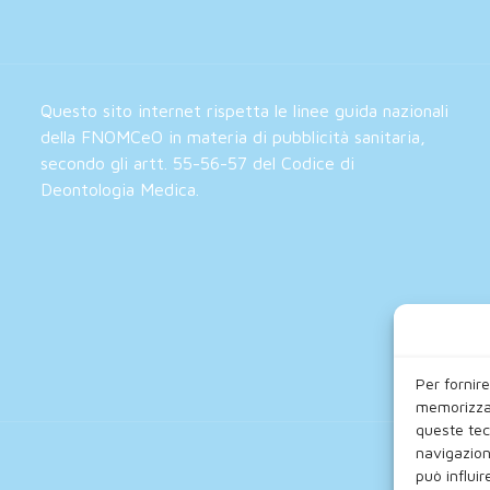
Questo sito internet rispetta le linee guida nazionali
della FNOMCeO in materia di pubblicità sanitaria,
secondo gli artt. 55-56-57 del Codice di
Deontologia Medica.
Per fornire
memorizzar
queste tec
navigazion
può influi