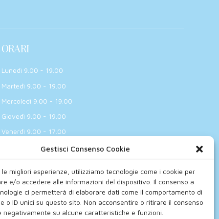
ORARI
Lunedì 9.00 - 19.00
Martedì 9.00 - 19.00
Mercoledì 9.00 - 19.00
Giovedì 9.00 - 19.00
Venerdì 9.00 - 17.00
Sabato e Domenica -
Gestisci Consenso Cookie
Chiuso
 le migliori esperienze, utilizziamo tecnologie come i cookie per
e e/o accedere alle informazioni del dispositivo. Il consenso a
nologie ci permetterà di elaborare dati come il comportamento di
e o ID unici su questo sito. Non acconsentire o ritirare il consenso
re negativamente su alcune caratteristiche e funzioni.