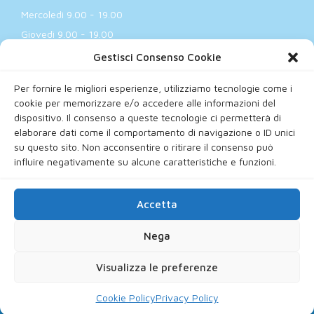
Mercoledì 9.00 - 19.00
Giovedì 9.00 - 19.00
Venerdì 9.00 - 17.00
Gestisci Consenso Cookie
Sabato e Domenica - Chiuso
Per fornire le migliori esperienze, utilizziamo tecnologie come i
cookie per memorizzare e/o accedere alle informazioni del
dispositivo. Il consenso a queste tecnologie ci permetterà di
elaborare dati come il comportamento di navigazione o ID unici
Lo studio
Terapie Dentali
News
su questo sito. Non acconsentire o ritirare il consenso può
influire negativamente su alcune caratteristiche e funzioni.
Accetta
Studio Odontoiatrico Associato - Corso Lepanto, 12 - 10134
Nega
Torino (TO) - Tel: +39 011 3040052 | PI 12698080012
Copyright All Rights Reserved © 2023
Visualizza le preferenze
Lo studio
Terapie Dentali
News
Cookie Policy
Privacy Policy